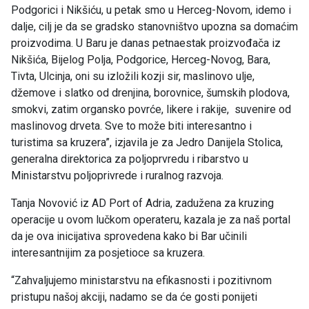
Podgorici i Nikšiću, u petak smo u Herceg-Novom, idemo i
dalje, cilj je da se gradsko stanovništvo upozna sa domaćim
proizvodima. U Baru je danas petnaestak proizvođača iz
Nikšića, Bijelog Polja, Podgorice, Herceg-Novog, Bara,
Tivta, Ulcinja, oni su izložili kozji sir, maslinovo ulje,
džemove i slatko od drenjina, borovnice, šumskih plodova,
smokvi, zatim organsko povrće, likere i rakije, suvenire od
maslinovog drveta. Sve to može biti interesantno i
turistima sa kruzera”, izjavila je za Jedro Danijela Stolica,
generalna direktorica za poljoprvredu i ribarstvo u
Ministarstvu poljoprivrede i ruralnog razvoja.
Tanja Novović iz AD Port of Adria, zadužena za kruzing
operacije u ovom lučkom operateru, kazala je za naš portal
da je ova inicijativa sprovedena kako bi Bar učinili
interesantnijim za posjetioce sa kruzera.
“Zahvaljujemo ministarstvu na efikasnosti i pozitivnom
pristupu našoj akciji, nadamo se da će gosti ponijeti