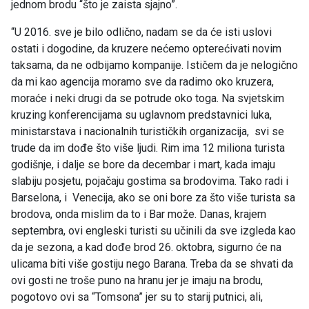
jednom brodu “što je zaista sjajno”.
“U 2016. sve je bilo odlično, nadam se da će isti uslovi
ostati i dogodine, da kruzere nećemo opterećivati novim
taksama, da ne odbijamo kompanije. Ističem da je nelogično
da mi kao agencija moramo sve da radimo oko kruzera,
moraće i neki drugi da se potrude oko toga. Na svjetskim
kruzing konferencijama su uglavnom predstavnici luka,
ministarstava i nacionalnih turističkih organizacija, svi se
trude da im dođe što više ljudi. Rim ima 12 miliona turista
godišnje, i dalje se bore da decembar i mart, kada imaju
slabiju posjetu, pojačaju gostima sa brodovima. Tako radi i
Barselona, i Venecija, ako se oni bore za što više turista sa
brodova, onda mislim da to i Bar može. Danas, krajem
septembra, ovi engleski turisti su učinili da sve izgleda kao
da je sezona, a kad dođe brod 26. oktobra, sigurno će na
ulicama biti više gostiju nego Barana. Treba da se shvati da
ovi gosti ne troše puno na hranu jer je imaju na brodu,
pogotovo ovi sa “Tomsona” jer su to starij putnici, ali,