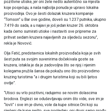
pozitivne utiske, jer oni žele nešto autentično sa mjesta
koje posjećuju, a naša najbolja ponuda je upravo lokalna
proizvodnja. Ovo je šesti dolazak kruzera kompanije
“Tomson” u Bar ove godine, doveli su 1.237 putnika, ukupno
7.419 do sada, a u najavi je još jedan kruzer 26. oktobra
kada ćemo sumirati utiske i nastaviti sve pripreme za
prihvat sedam kruzera najavljenih za sljedeću sezonu”,
rekla je Novović.
Olja Fatić, predstavnica lokalnih proizvođača koja je svih
šest puta sa svojim suvenirima dočekivala goste sa
kruzera, istakla je da je zadovoljna što se njoj i njenim
kolegama pružila šansa da pokažu ono što proizvodimo
kruzing turistima ”a i drugim turistima koji su bili ljetos
ovdje”.
“Utisci su vrlo pozitivni, radujemo se novim dolascima
brodova. Englezi se oduševljavaju onim što vide, sve im je
“lovli” i sve im je divno, vole da kupe sitnice.Oni koji su
riješeni da kupe nešto, sve pogledaju, oni drugi samo prođu