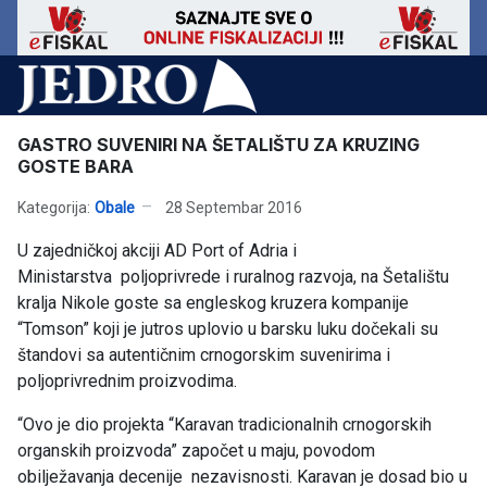
GASTRO SUVENIRI NA ŠETALIŠTU ZA KRUZING
GOSTE BARA
Kategorija:
Obale
28 Septembar 2016
U zajedničkoj akciji AD Port of Adria i
Ministarstva poljoprivrede i ruralnog razvoja, na Šetalištu
kralja Nikole goste sa engleskog kruzera kompanije
“Tomson” koji je jutros uplovio u barsku luku dočekali su
štandovi sa autentičnim crnogorskim suvenirima i
poljoprivrednim proizvodima.
“Ovo je dio projekta “Karavan tradicionalnih crnogorskih
organskih proizvoda” započet u maju, povodom
obilježavanja decenije nezavisnosti. Karavan je dosad bio u