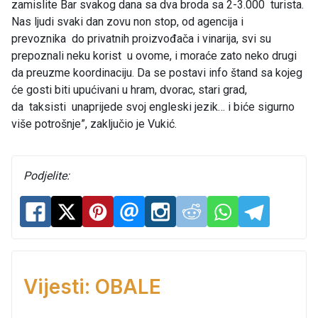
zamislite Bar svakog dana sa dva broda sa 2-3.000 turista.
Nas ljudi svaki dan zovu non stop, od agencija i
prevoznika do privatnih proizvođača i vinarija, svi su
prepoznali neku korist u ovome, i moraće zato neko drugi
da preuzme koordinaciju. Da se postavi info štand sa kojeg
će gosti biti upućivani u hram, dvorac, stari grad,
da taksisti unaprijede svoj engleski jezik… i biće sigurno
više potrošnje”, zaključio je Vukić.
Podjelite:
Vijesti: OBALE