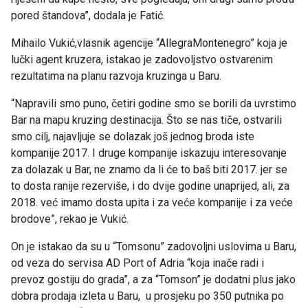
pored štandova”, dodala je Fatić.
Mihailo Vukić,vlasnik agencije “AllegraMontenegro” koja je
lučki agent kruzera, istakao je zadovoljstvo ostvarenim
rezultatima na planu razvoja kruzinga u Baru.
“Napravili smo puno, četiri godine smo se borili da uvrstimo
Bar na mapu kruzing destinacija. Što se nas tiče, ostvarili
smo cilj, najavljuje se dolazak još jednog broda iste
kompanije 2017. I druge kompanije iskazuju interesovanje
za dolazak u Bar, ne znamo da li će to baš biti 2017. jer se
to dosta ranije rezerviše, i do dvije godine unaprijed, ali, za
2018. već imamo dosta upita i za veće kompanije i za veće
brodove”, rekao je Vukić.
On je istakao da su u “Tomsonu” zadovoljni uslovima u Baru,
od veza do servisa AD Port of Adria “koja inače radi i
prevoz gostiju do grada”, a za “Tomson” je dodatni plus jako
dobra prodaja izleta u Baru, u prosjeku po 350 putnika po