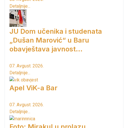
Detaljnije...
JU Dom učenika i studenata
„Dušan Marović“ u Baru
obavještava javnost...
07. Avgust. 2026.
Detaljnije...
Apel ViK-a Bar
07. Avgust. 2026.
Detaljnije...
Foto: Mirakul u prolazu