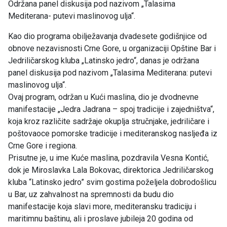
Održana panel diskusija pod nazivom „Talasima
Mediterana- putevi maslinovog ulja“.
Kao dio programa obilježavanja dvadesete godišnjice od
obnove nezavisnosti Crne Gore, u organizaciji Opštine Bar i
Jedriličarskog kluba „Latinsko jedro“, danas je održana
panel diskusija pod nazivom „Talasima Mediterana: putevi
maslinovog ulja“.
Ovaj program, održan u Kući maslina, dio je dvodnevne
manifestacije „Jedra Jadrana – spoj tradicije i zajedništva“,
koja kroz različite sadržaje okuplja stručnjake, jedriličare i
poštovaoce pomorske tradicije i mediteranskog nasljeđa iz
Crne Gore i regiona.
Prisutne je, u ime Kuće maslina, pozdravila Vesna Kontić,
dok je Miroslavka Lala Bokovac, direktorica Jedriličarskog
kluba “Latinsko jedro” svim gostima poželjela dobrodošlicu
u Bar, uz zahvalnost na spremnosti da budu dio
manifestacije koja slavi more, mediteransku tradiciju i
maritimnu baštinu, ali i proslave jubileja 20 godina od