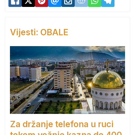
Vijesti: OBALE
Za držanje telefona u ruci
tokom vožnje kazna do 400