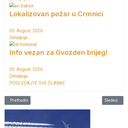
Lokalizovan požar u Crmnici
05. Avgust. 2026.
Detaljnije...
Info vezan za Gvozden brijeg!
05. Avgust. 2026.
Detaljnije...
POGLEDAJTE SVE ČLANKE
Prethodni članak: Dečji vikend se održava 23 i 24 maja
Sledeći član
Prethodni
Sledeći