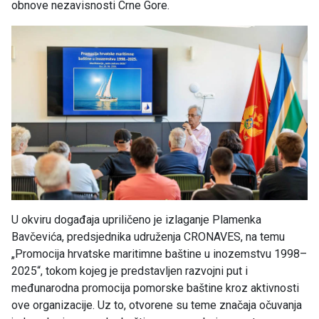
obnove nezavisnosti Crne Gore.
U okviru događaja upriličeno je izlaganje Plamenka
Bavčevića, predsjednika udruženja CRONAVES, na temu
„Promocija hrvatske maritimne baštine u inozemstvu 1998–
2025“, tokom kojeg je predstavljen razvojni put i
međunarodna promocija pomorske baštine kroz aktivnosti
ove organizacije. Uz to, otvorene su teme značaja očuvanja