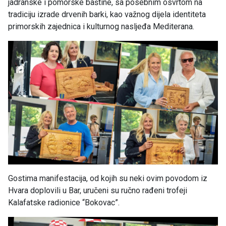
jadranske i pomorske baštine, sa posebnim osvrtom na
tradiciju izrade drvenih barki, kao važnog dijela identiteta
primorskih zajednica i kulturnog nasljeđa Mediterana.
Gostima manifestacija, od kojih su neki ovim povodom iz
Hvara doplovili u Bar, uručeni su ručno rađeni trofeji
Kalafatske radionice “Bokovac”.