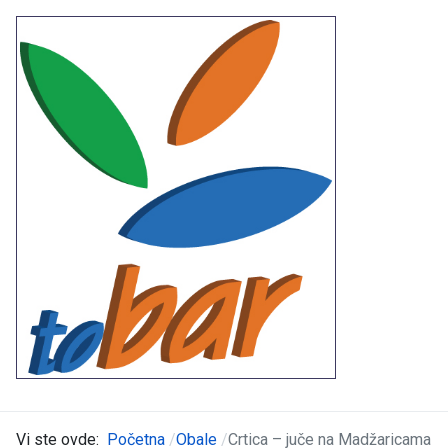
Vi ste ovde:
Početna
Obale
Crtica – juče na Madžaricama