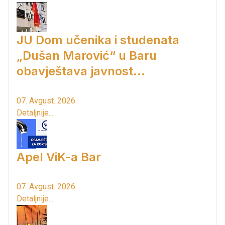
JU Dom učenika i studenata
„Dušan Marović“ u Baru
obavještava javnost...
07. Avgust. 2026.
Detaljnije...
Apel ViK-a Bar
07. Avgust. 2026.
Detaljnije...