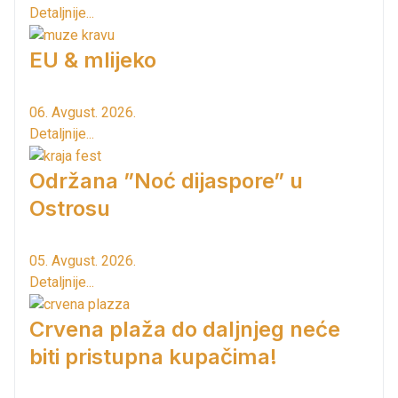
Detaljnije...
EU & mlijeko
06. Avgust. 2026.
Detaljnije...
Održana ”Noć dijaspore” u
Ostrosu
05. Avgust. 2026.
Detaljnije...
Crvena plaža do daljnjeg neće
biti pristupna kupačima!