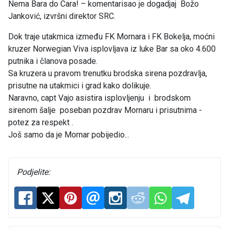
Nema Bara do Cara! – komentarisao je dogadjaj Božo
Janković, izvršni direktor SRC.
Dok traje utakmica između FK Mornara i FK Bokelja, moćni
kruzer Norwegian Viva isplovljava iz luke Bar sa oko 4.600
putnika i članova posade.
Sa kruzera u pravom trenutku brodska sirena pozdravlja,
prisutne na utakmici i grad kako dolikuje.
Naravno, capt Vajo asistira isplovljenju i brodskom
sirenom šalje poseban pozdrav Mornaru i prisutnima -
potez za respekt .
Još samo da je Mornar pobijedio...
Podjelite: