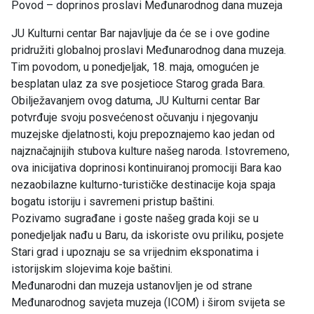
Povod – doprinos proslavi Međunarodnog dana muzeja
JU Kulturni centar Bar najavljuje da će se i ove godine
pridružiti globalnoj proslavi Međunarodnog dana muzeja.
Tim povodom, u ponedjeljak, 18. maja, omogućen je
besplatan ulaz za sve posjetioce Starog grada Bara.
Obilježavanjem ovog datuma, JU Kulturni centar Bar
potvrđuje svoju posvećenost očuvanju i njegovanju
muzejske djelatnosti, koju prepoznajemo kao jedan od
najznačajnijih stubova kulture našeg naroda. Istovremeno,
ova inicijativa doprinosi kontinuiranoj promociji Bara kao
nezaobilazne kulturno-turističke destinacije koja spaja
bogatu istoriju i savremeni pristup baštini.
Pozivamo sugrađane i goste našeg grada koji se u
ponedjeljak nađu u Baru, da iskoriste ovu priliku, posjete
Stari grad i upoznaju se sa vrijednim eksponatima i
istorijskim slojevima koje baštini.
Međunarodni dan muzeja ustanovljen je od strane
Međunarodnog savjeta muzeja (ICOM) i širom svijeta se