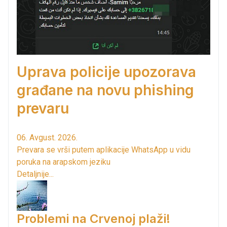
Uprava policije upozorava
građane na novu phishing
prevaru
06. Avgust. 2026.
Prevara se vrši putem aplikacije WhatsApp u vidu
poruka na arapskom jeziku
Detaljnije...
Problemi na Crvenoj plaži!