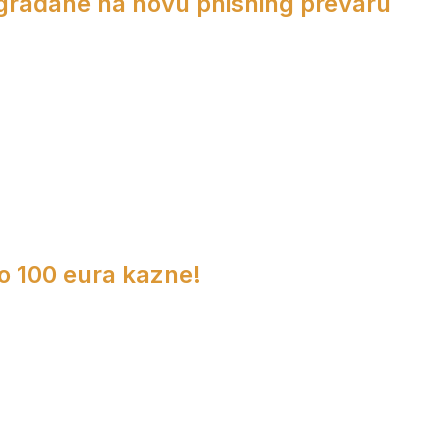
 građane na novu phishing prevaru
do 100 eura kazne!