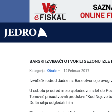
BARSKI IZVIĐAČI OTVORILI SEZONU IZLE
Kategorija:
Obale
12 Februar 2017
Izviđački odred Jadran iz Bara otvorio je ovog 
U subotu je odred imao cjelodnevni izlet do Pod
Tomović prisustvovali predstavi ''Kod Nojeve ba
Delta sitiju odgledali film.