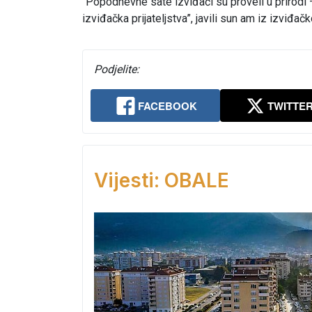
“Popodnevne sate izviđači su proveli u prirodi –
izviđačka prijateljstva”, javili sun am iz izviđa
Podjelite:
FACEBOOK
TWITTE
Vijesti: OBALE