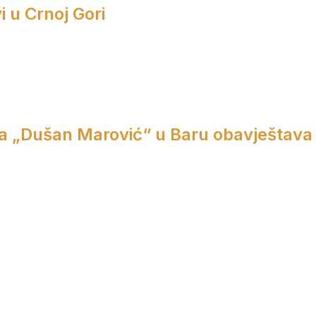
i u Crnoj Gori
a „Dušan Marović“ u Baru obavještava