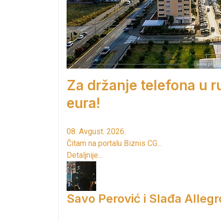
Za držanje telefona u 
eura!
08. Avgust. 2026.
Čitam na portalu Biznis CG...
Detaljnije...
Savo Perović i Slađa Allegr