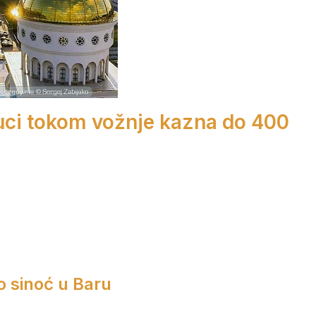
ruci tokom vožnje kazna do 400
o sinoć u Baru