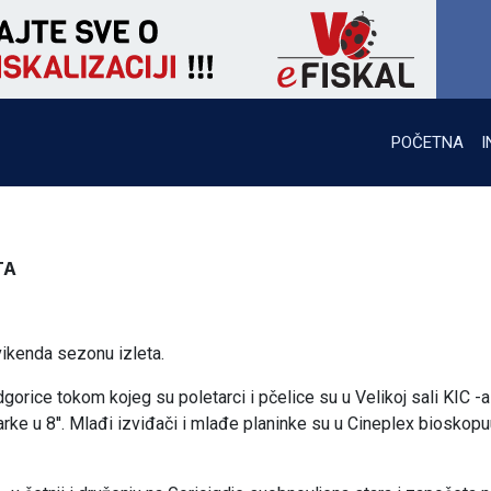
POČETNA
I
TA
vikenda sezonu izleta.
gorice tokom kojeg su poletarci i pčelice su u Velikoj sali KIC -
rke u 8''. Mlađi izviđači i mlađe planinke su u Cineplex bioskop