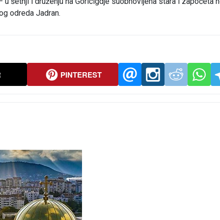
 u šetnji i druženju na Goricigdje suobnovljena stara i započeta 
čkog odreda Jadran.
R
PINTEREST