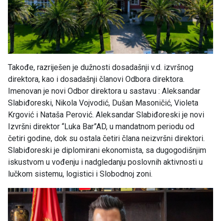
Takođe, razriješen je dužnosti dosadašnji v.d. izvršnog
direktora, kao i dosadašnji članovi Odbora direktora.
Imenovan je novi Odbor direktora u sastavu : Aleksandar
Slabiđoreski, Nikola Vojvodić, Dušan Masoničić, Violeta
Krgović i Nataša Perović. Aleksandar Slabiđoreski je novi
Izvršni direktor “Luka Bar”AD, u mandatnom periodu od
četiri godine, dok su ostala četiri člana neizvršni direktori.
Slabiđoreski je diplomirani ekonomista, sa dugogodišnjim
iskustvom u vođenju i nadgledanju poslovnih aktivnosti u
lučkom sistemu, logistici i Slobodnoj zoni.