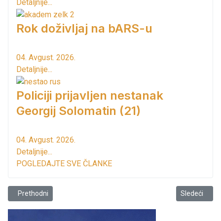
Detaljnije...
Rok doživljaj na bARS-u
04. Avgust. 2026.
Detaljnije...
Policiji prijavljen nestanak
Georgij Solomatin (21)
04. Avgust. 2026.
Detaljnije...
POGLEDAJTE SVE ČLANKE
Prethodni članak: Susreti sa Svetim Ocem u Barceloni
Sledeći član
Prethodni
Sledeći