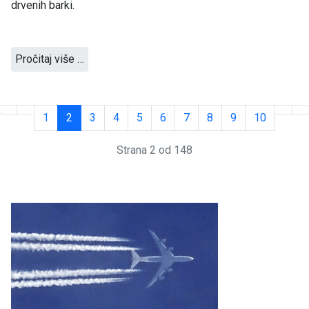
drvenih barki.
Pročitaj više …
1
2
3
4
5
6
7
8
9
10
Strana 2 od 148