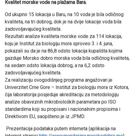
Kvalitet morske vode na plažama Bara.
Od ukupno 15 lokacija u Baru, na 10 voda je bila odličnog
kvaliteta, na tri dobrog, dok je na dvije lokacije voda bila
zadovoljavajućeg kvaliteta.
Rezultati analize kvaliteta morske vode za 114 lokacija,
koju je Institut za biologiju mora sproveo 3. i 4. juna,
pokazali su da je na 86,8 odsto lokacija kupališta kojima
gazduje Morsko dobro morska voda bila odličnog kvaliteta,
na sedam odsto lokacija dobrog, a na 6,2 odsto
zadovoljavajućeg kvaliteta.
Za realizaciju ovogodišnjeg programa angažovan je
Univerzitet Crne Gore – Institut za biologiju mora iz Kotora,
čija laboratorija posjeduje akreditaciju za metodologiju
analize obaveznih mikrobioloških parametara po ISO
standardima koji su propisani i nacionalnim propisima i
Direktivom EU, saopšteno je iz JPMD.
Prezentacija podataka putem interneta (aplikacija na
Internet stranici
http://www.monitoring.morskodobro.me
)