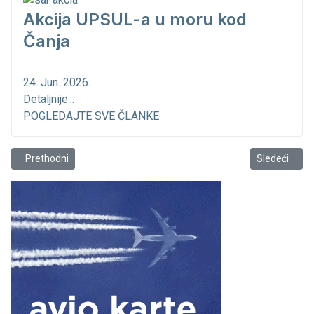
Akcija UPSUL-a u moru kod
Čanja
24. Jun. 2026.
Detaljnije...
POGLEDAJTE SVE ČLANKE
Prethodni članak: Nakon 26 godina na vezu u Baru...
Sledeći člana
Prethodni
Sledeći