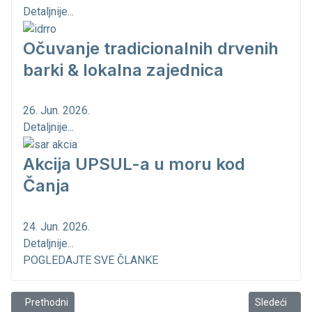
Detaljnije...
Očuvanje tradicionalnih drvenih
barki & lokalna zajednica
26. Jun. 2026.
Detaljnije...
Akcija UPSUL-a u moru kod
Čanja
24. Jun. 2026.
Detaljnije...
POGLEDAJTE SVE ČLANKE
Prethodni članak: Milić Šarović – heroj kompanije!
Sledeći člana
Prethodni
Sledeći