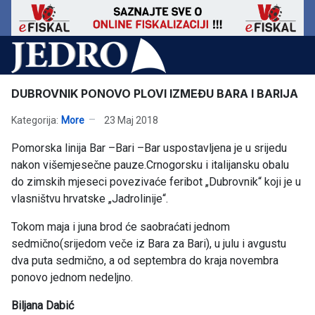
DUBROVNIK PONOVO PLOVI IZMEĐU BARA I BARIJA
Kategorija:
More
23 Maj 2018
Pomorska linija Bar –Bari –Bar uspostavljena je u srijedu
nakon višemjesečne pauze.Crnogorsku i italijansku obalu
do zimskih mjeseci povezivaće feribot „Dubrovnik“ koji je u
vlasništvu hrvatske „Jadrolinije“.
Tokom maja i juna brod će saobraćati jednom
sedmično(srijedom veče iz Bara za Bari), u julu i avgustu
dva puta sedmično, a od septembra do kraja novembra
ponovo jednom nedeljno.
Biljana Dabić