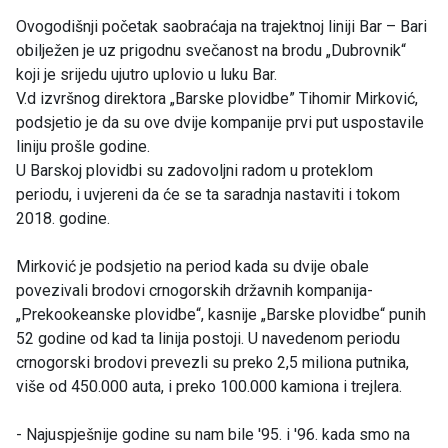
Ovogodišnji početak saobraćaja na trajektnoj liniji Bar – Bari
obilježen je uz prigodnu svečanost na brodu „Dubrovnik“
koji je srijedu ujutro uplovio u luku Bar.
V.d izvršnog direktora „Barske plovidbe” Tihomir Mirković,
podsjetio je da su ove dvije kompanije prvi put uspostavile
liniju prošle godine.
U Barskoj plovidbi su zadovoljni radom u proteklom
periodu, i uvjereni da će se ta saradnja nastaviti i tokom
2018. godine.
Mirković je podsjetio na period kada su dvije obale
povezivali brodovi crnogorskih državnih kompanija-
„Prekookeanske plovidbe“, kasnije „Barske plovidbe“ punih
52 godine od kad ta linija postoji. U navedenom periodu
crnogorski brodovi prevezli su preko 2,5 miliona putnika,
više od 450.000 auta, i preko 100.000 kamiona i trejlera.
- Najuspješnije godine su nam bile '95. i '96. kada smo na