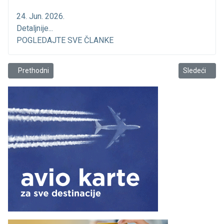
24. Jun. 2026.
Detaljnije...
POGLEDAJTE SVE ČLANKE
Prethodni članak: Vidimo se kod svetionika
Sledeći člana
Prethodni
Sledeći