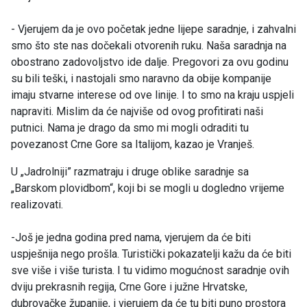
- Vjerujem da je ovo početak jedne lijepe saradnje, i zahvalni
smo što ste nas dočekali otvorenih ruku. Naša saradnja na
obostrano zadovoljstvo ide dalje. Pregovori za ovu godinu
su bili teški, i nastojali smo naravno da obije kompanije
imaju stvarne interese od ove linije. I to smo na kraju uspjeli
napraviti. Mislim da će najviše od ovog profitirati naši
putnici. Nama je drago da smo mi mogli odraditi tu
povezanost Crne Gore sa Italijom, kazao je Vranješ.
U „Jadrolniji” razmatraju i druge oblike saradnje sa
„Barskom plovidbom“, koji bi se mogli u dogledno vrijeme
realizovati.
-Još je jedna godina pred nama, vjerujem da će biti
uspješnija nego prošla. Turistički pokazatelji kažu da će biti
sve više i više turista. I tu vidimo mogućnost saradnje ovih
dviju prekrasnih regija, Crne Gore i južne Hrvatske,
dubrovačke županije, i vjerujem da će tu biti puno prostora