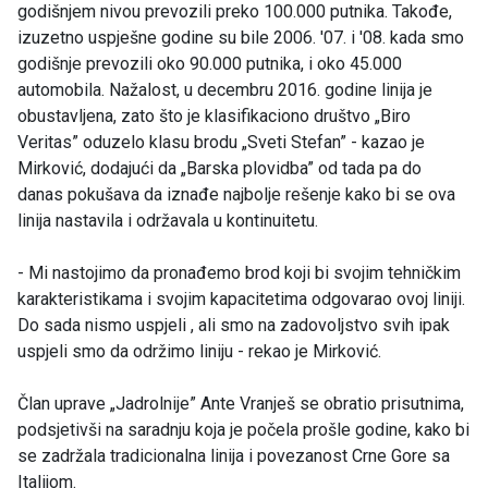
godišnjem nivou prevozili preko 100.000 putnika. Takođe,
izuzetno uspješne godine su bile 2006. '07. i '08. kada smo
godišnje prevozili oko 90.000 putnika, i oko 45.000
automobila. Nažalost, u decembru 2016. godine linija je
obustavljena, zato što je klasifikaciono društvo „Biro
Veritas” oduzelo klasu brodu „Sveti Stefan” - kazao je
Mirković, dodajući da „Barska plovidba” od tada pa do
danas pokušava da iznađe najbolje rešenje kako bi se ova
linija nastavila i održavala u kontinuitetu.
- Mi nastojimo da pronađemo brod koji bi svojim tehničkim
karakteristikama i svojim kapacitetima odgovarao ovoj liniji.
Do sada nismo uspjeli , ali smo na zadovoljstvo svih ipak
uspjeli smo da održimo liniju - rekao je Mirković.
Član uprave „Jadrolnije” Ante Vranješ se obratio prisutnima,
podsjetivši na saradnju koja je počela prošle godine, kako bi
se zadržala tradicionalna linija i povezanost Crne Gore sa
Italijom.