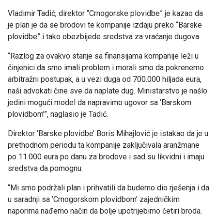
Vladimir Tadić, direktor “Crnogorske plovidbe” je kazao da
je plan je da se brodovi te kompanije izdaju preko “Barske
plovidbe” i tako obezbijede sredstva za vraćanje dugova.
“Razlog za ovakvo stanje sa finansijama kompanije leži u
činjenici da smo imali problem i morali smo da pokrenemo
arbitražni postupak, a u vezi duga od 700.000 hiljada eura,
naši advokati čine sve da naplate dug. Ministarstvo je našlo
jedini mogući model da napravimo ugovor sa ‘Barskom
plovidbom’”, naglasio je Tadić.
Direktor ‘Barske plovidbe’ Boris Mihajlović je istakao da je u
prethodnom periodu ta kompanije zaključivala aranžmane
po 11.000 eura po danu za brodove i sad su likvidni i imaju
sredstva da pomognu.
“Mi smo podržali plan i prihvatili da budemo dio rješenja i da
u saradnji sa ‘Crnogorskom plovidbom’ zajedničkim
naporima nađemo način da bolje upotrijebimo četiri broda.