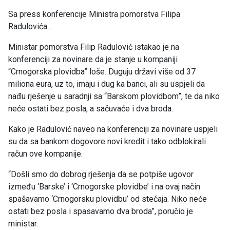
Sa press konferencije Ministra pomorstva Filipa
Radulovića...
Ministar pomorstva Filip Radulović istakao je na
konferenciji za novinare da je stanje u kompaniji
“Crnogorska plovidba” loše. Duguju državi više od 37
miliona eura, uz to, imaju i dug ka banci, ali su uspjeli da
nađu rješenje u saradnji sa “Barskom plovidbom”, te da niko
neće ostati bez posla, a sačuvaće i dva broda.
Kako je Radulović naveo na konferenciji za novinare uspjeli
su da sa bankom dogovore novi kredit i tako odblokirali
račun ove kompanije.
“Došli smo do dobrog rješenja da se potpiše ugovor
između ‘Barske’ i ‘Crnogorske plovidbe’ i na ovaj način
spašavamo ‘Crnogorsku plovidbu’ od stečaja. Niko neće
ostati bez posla i spasavamo dva broda”, poručio je
ministar.