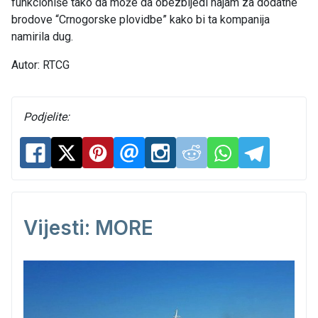
funkcioniše tako da može da obezbijedi najam za dodatne
brodove “Crnogorske plovidbe” kako bi ta kompanija
namirila dug.
Autor: RTCG
Podjelite:
Vijesti: MORE