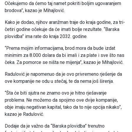
Očekujemo da ćemo taj namet pokriti boljim ugovaranjem
brodova”, kazao je Mihajlović.
Kako je dodao, njihov aranžman traje do kraja godine, za tri-
četiri godine očekuje da će imati bolje rezultate. “Barska
plovidba” ima rate do kraja 2032. godine.
“Prema mojim informacijama, brod mora da bude izdat
minimim za 8.000 dolara da bi imali i za plate i sve što nas
čeka. Za pomorce se ništa ne mijenja”, kazao je Mihajlović.
Radulović je napomenuo da je ovo privremeno rješenje da
ove kompanije ne odu u stečaj, te da nema još širenja.
“Šta će biti sjutra ne znamo ovo je hitno rješavanje
problema. Ne možemo da spojimo ove dvije kompanije,
obje imaju negativan kapital, tako da to nije opcija nikako”,
kazao je Radulović.
Dodaje da je važno da “Barska plovidba” trenutno