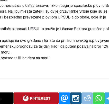
pomoć jutros u 08:33 časova, nakon čega je spasilačko plovilo 
. Na licu mjesta zatekli su dvije državljanke Srbije koje su se
e i bezbjedno prevezene plovilom UPSUL-a do obale, gdje ih je
pasilačkoj posadi UPSUL-a pružio je i čamac Sektora granične poli
apeluje na sve građane i turiste da prilikom svakog isplovljavanja
remensku prognozu za taj dan, kao i da putem poziva na broj 129
 moru.
 opasnost ili incident na moru.
R
PINTEREST