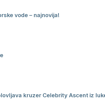
rske vode – najnovija!
re
plovljava kruzer Celebrity Ascent iz luk