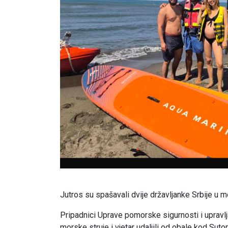
Jutros su spašavali dvije državljanke Srbije u
Pripadnici Uprave pomorske sigurnosti i upravl
morske struje i vjetar udaljili od obale kod Suto