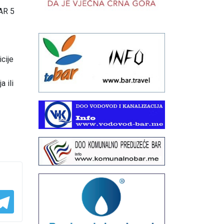
SAR 5
cije
 ili