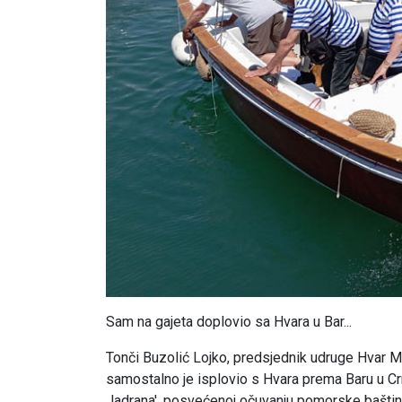
Sam na gajeta doplovio sa Hvara u Bar...
Tonči Buzolić Lojko, predsjednik udruge Hvar Me
samostalno je isplovio s Hvara prema Baru u Crn
Jadrana', posvećenoj očuvanju pomorske baštin