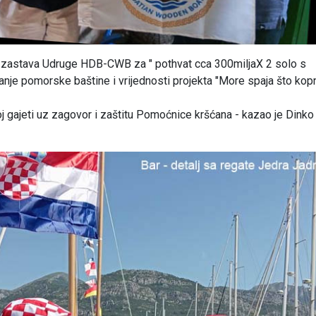
 zastava Udruge HDB-CWB za " pothvat cca 300miljaX 2 solo s
canje pomorske baštine i vrijednosti projekta "More spaja što kop
j gajeti uz zagovor i zaštitu Pomoćnice kršćana - kazao je Dinko