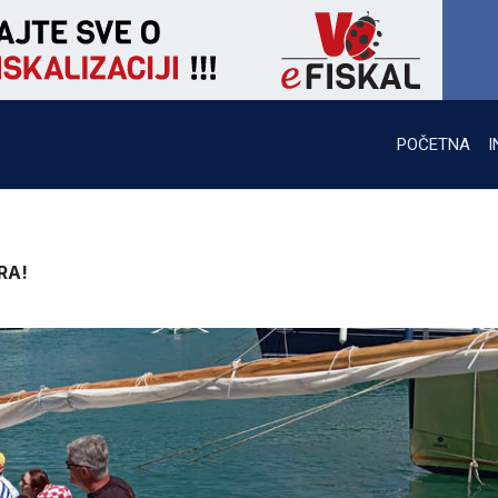
POČETNA
I
RA!