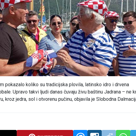
m pokazalo koliko su tradicijska plovila, latinsko idro i drvena
obale. Upravo takvi ljudi danas čuvaju živu baštinu Jadrana – ne k
, kroz jedra, sol i otvorenu pučinu, objavila je Slobodna Dalmacij