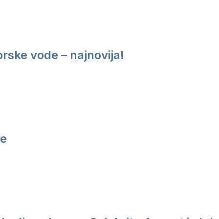
rske vode – najnovija!
re