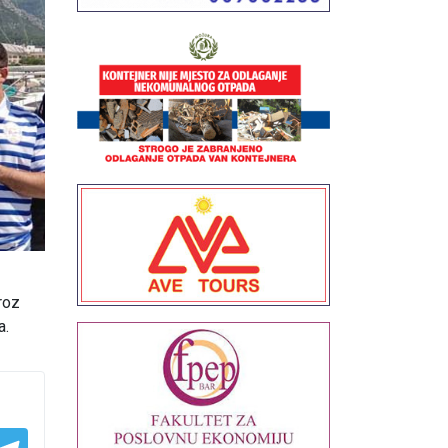
roz
a.