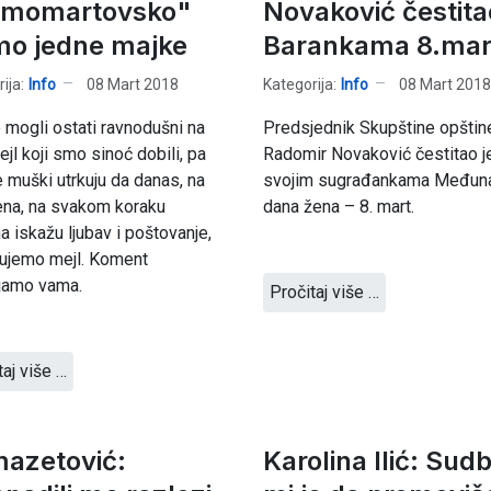
momartovsko"
Novaković čestita
mo jedne majke
Barankama 8.mar
ija:
Info
08 Mart 2018
Kategorija:
Info
08 Mart 2018
mogli ostati ravnodušni na
Predsjednik Skupštine opštin
ejl koji smo sinoć dobili, pa
Radomir Novaković čestitao j
 muški utrkuju da danas, na
svojim sugrađankama Međuna
ena, na svakom koraku
dana žena – 8. mart.
 iskažu ljubav i poštovanje,
jujemo mejl. Koment
jamo vama.
Pročitaj više …
taj više …
azetović:
Karolina Ilić: Sud