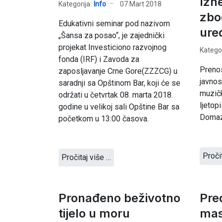
Izn
Kategorija:
Info
07 Mart 2018
zbo
Edukativni seminar pod nazivom
ure
„Šansa za posao“, je zajednički
projekat Investiciono razvojnog
Kategor
fonda (IRF) i Zavoda za
Prenos
zaposljavanje Crne Gore(ZZZCG) u
javnos
saradnji sa Opštinom Bar, koji će se
muzič
održati u četvrtak 08. marta 2018.
ljetop
godine u velikoj sali Opštine Bar sa
Domaz
početkom u 13:00 časova.
Proči
Pročitaj više …
Pronađeno beživotno
Pre
tijelo u moru
mas