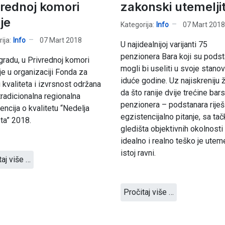
vrednoj komori
zakonski utemeljit
je
Kategorija:
Info
07 Mart 2018
ija:
Info
07 Mart 2018
U najidealnijoj varijanti 75
penzionera Bara koji su podst
radu, u Privrednoj komori
mogli bi useliti u svoje stano
 je u organizaciji Fonda za
iduće godine. Uz najiskreniju ž
u kvaliteta i izvrsnost održana
da što ranije dvije trećine bar
 tradicionalna regionalna
penzionera – podstanara riješ
encija o kvalitetu “Nedelja
egzistencijalno pitanje, sa ta
eta” 2018.
gledišta objektivnih okolnosti
idealno i realno teško je utemel
istoj ravni.
taj više …
Pročitaj više …