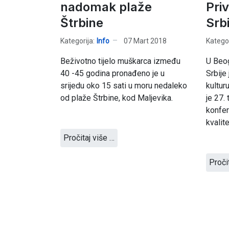
nadomak plaže
Pri
Štrbine
Srbi
Kategorija:
Info
07 Mart 2018
Kategor
Beživotno tijelo muškarca između
U Beog
40 -45 godina pronađeno je u
Srbije
srijedu oko 15 sati u moru nedaleko
kultur
od plaže Štrbine, kod Maljevika.
je 27.
konfer
kvalit
Pročitaj više …
Proči