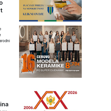
o
t
e
e
rodni
bina