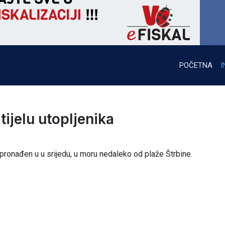
POČETNA
I
tijelu utopljenika
e pronađen u u srijedu, u moru nedaleko od plaže Štrbine.