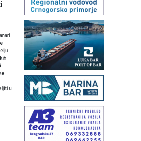
i
anari
ve
elju
skih
i
čke
jiti u