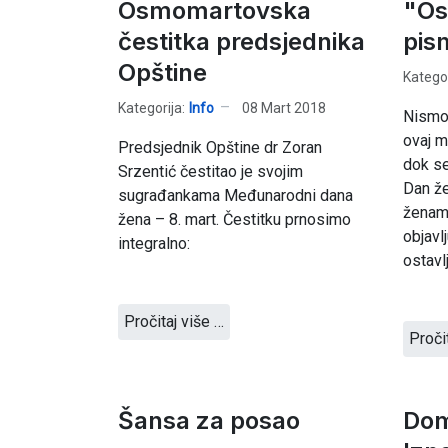
Osmomartovska
"Os
čestitka predsjednika
pis
Opštine
Kategor
Kategorija:
Info
08 Mart 2018
Nismo 
ovaj m
Predsjednik Opštine dr Zoran
dok se
Srzentić čestitao je svojim
Dan ž
sugrađankama Međunarodni dana
ženama
žena – 8. mart. Čestitku prnosimo
objavl
integralno:
ostavl
Pročitaj više …
Proči
Šansa za posao
Dom