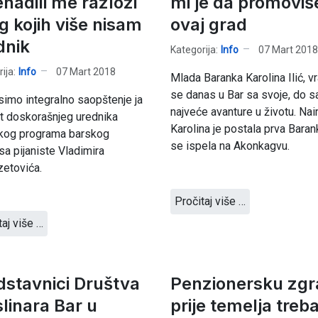
enadili me razlozi
mi je da promovi
g kojih više nisam
ovaj grad
dnik
Kategorija:
Info
07 Mart 2018
ija:
Info
07 Mart 2018
Mlada Baranka Karolina Ilić, vr
se danas u Bar sa svoje, do s
imo integralno saopštenje ja
najveće avanture u životu. Na
t doskorašnjeg urednika
Karolina je postala prva Baran
kog programa barskog
se ispela na Akonkagvu.
isa pijaniste Vladimira
etovića.
Pročitaj više …
taj više …
dstavnici Društva
Penzionersku zg
linara Bar u
prije temelja treb