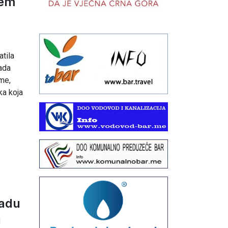
šem
atila
ada
ime,
ka koja
radu
a