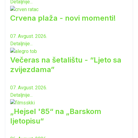
Detaljnije...
Crvena plaža - novi momenti!
07. Avgust. 2026.
Detaljnije...
Večeras na šetalištu - “Ljeto sa
zvijezdama”
07. Avgust. 2026.
Detaljnije...
„Hejsel '85“ na „Barskom
ljetopisu“