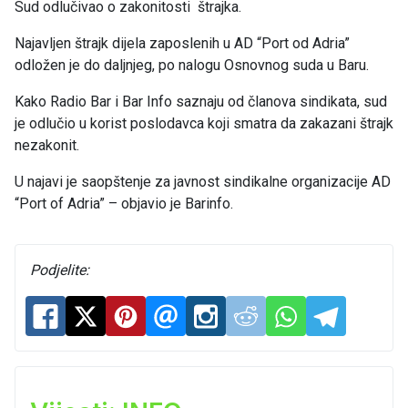
Sud odlučivao o zakonitosti štrajka.
Najavljen štrajk dijela zaposlenih u AD “Port od Adria”
odložen je do daljnjeg, po nalogu Osnovnog suda u Baru.
Kako Radio Bar i Bar Info saznaju od članova sindikata, sud
je odlučio u korist poslodavca koji smatra da zakazani štrajk
nezakonit.
U najavi je saopštenje za javnost sindikalne organizacije AD
“Port of Adria” – objavio je Barinfo.
Podjelite: