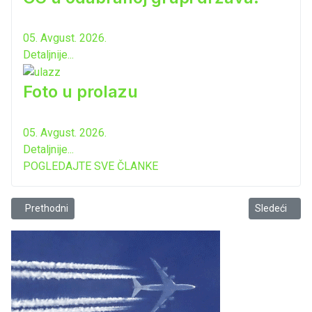
05. Avgust. 2026.
Detaljnije...
Foto u prolazu
05. Avgust. 2026.
Detaljnije...
POGLEDAJTE SVE ČLANKE
Prethodni članak: Zakazana sjednica Skupštine CG za 21. Januar
Sledeći člana
Prethodni
Sledeći