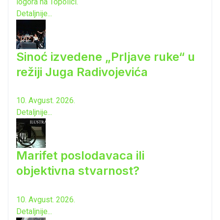
logora na Topolici.
Detaljnije...
Sinoć izvedene „Prljave ruke“ u
režiji Juga Radivojevića
10. Avgust. 2026.
Detaljnije...
Marifet poslodavaca ili
objektivna stvarnost?
10. Avgust. 2026.
Detaljnije...