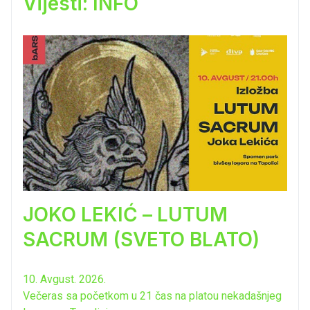
Vijesti: INFO
JOKO LEKIĆ – LUTUM
SACRUM (SVETO BLATO)
10. Avgust. 2026.
Večeras sa početkom u 21 čas na platou nekadašnjeg