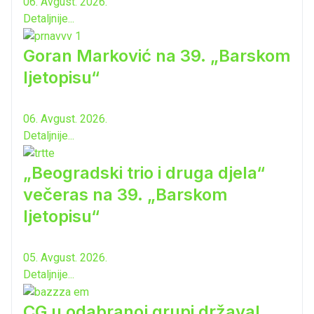
06. Avgust. 2026.
Detaljnije...
Goran Marković na 39. „Barskom
ljetopisu“
06. Avgust. 2026.
Detaljnije...
„Beogradski trio i druga djela“
večeras na 39. „Barskom
ljetopisu“
05. Avgust. 2026.
Detaljnije...
CG u odabranoj grupi država!