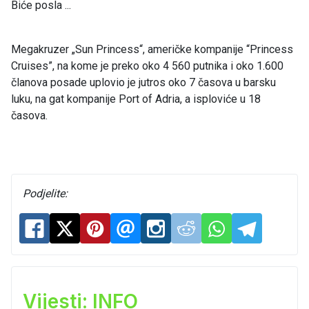
Biće posla ...
Megakruzer „Sun Princess“, američke kompanije “Princess
Cruises”, na kome je preko oko 4 560 putnika i oko 1.600
članova posade uplovio je jutros oko 7 časova u barsku
luku, na gat kompanije Port of Adria, a isploviće u 18
časova.
Podjelite:
Vijesti: INFO