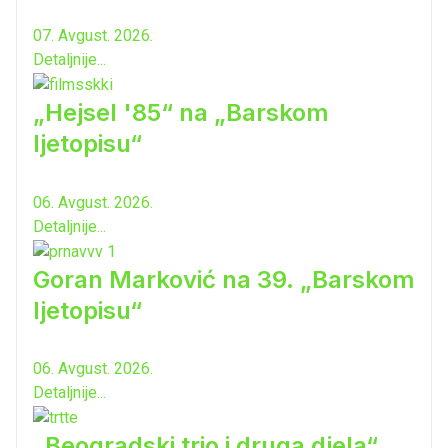
07. Avgust. 2026.
Detaljnije...
„Hejsel '85“ na „Barskom
ljetopisu“
06. Avgust. 2026.
Detaljnije...
Goran Marković na 39. „Barskom
ljetopisu“
06. Avgust. 2026.
Detaljnije...
„Beogradski trio i druga djela“