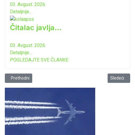
03. Avgust. 2026.
Detaljnije...
Čitalac javlja...
03. Avgust. 2026.
Detaljnije...
POGLEDAJTE SVE ČLANKE
Prethodni članak: Video o Regionalnom vodovodu
Sledeći člana
Prethodni
Sledeći