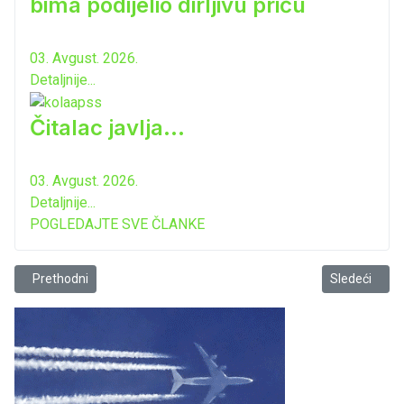
bima podijelio dirljivu priču
03. Avgust. 2026.
Detaljnije...
Čitalac javlja...
03. Avgust. 2026.
Detaljnije...
POGLEDAJTE SVE ČLANKE
Prethodni članak: Veselin Joketić ponovo imenovan za predsjednika Or
Sledeći člana
Prethodni
Sledeći