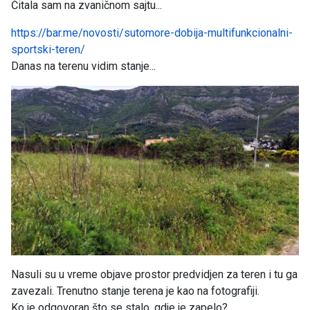
Čitala sam na zvaničnom sajtu...
https://bar.me/novosti/sutomore-dobija-multifunkcionalni-
sportski-teren/
Danas na terenu vidim stanje...
Nasuli su u vreme objave prostor predvidjen za teren i tu ga
zavezali. Trenutno stanje terena je kao na fotografiji.
Ko je odgovoran što se stalo, gdje je zapelo?