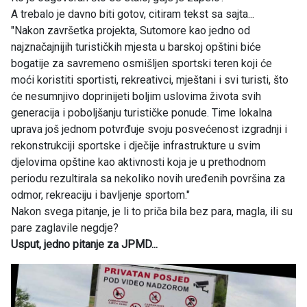
A trebalo je davno biti gotov, citiram tekst sa sajta...
"Nakon završetka projekta, Sutomore kao jedno od
najznačajnijih turističkih mjesta u barskoj opštini biće
bogatije za savremeno osmišljen sportski teren koji će
moći koristiti sportisti, rekreativci, mještani i svi turisti, što
će nesumnjivo doprinijeti boljim uslovima života svih
generacija i poboljšanju turističke ponude. Time lokalna
uprava još jednom potvrđuje svoju posvećenost izgradnji i
rekonstrukciji sportske i dječije infrastrukture u svim
djelovima opštine kao aktivnosti koja je u prethodnom
periodu rezultirala sa nekoliko novih uređenih površina za
odmor, rekreaciju i bavljenje sportom."
Nakon svega pitanje, je li to priča bila bez para, magla, ili su
pare zaglavile negdje?
Usput, jedno pitanje za JPMD...