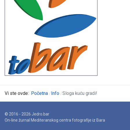
Vi ste ovde:
Početna
Info
Sloga kuću gradi!
© 2016 - 2026 Jedro.bar
On-line žurnal Mediteranskog centra fotografije iz Bara