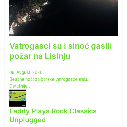
Vatrogasci su i sinoć gasili
požar na Lisinju
08. Avgust. 2026.
Besane noći za barske vatrogasce traju....
Detaljnije...
Faddy Plays Rock Classics
Unplugged