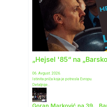
„Hejsel '85“ na „Barsk
06. Avgust. 2026.
Istinita priča koja je potresla Evropu.
Detaljnije...
Goran Marković na 39. „Ba