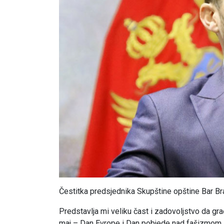
Čestitka predsjednika Skupštine opštine Bar B
Predstavlja mi veliku čast i zadovoljstvo da g
maj – Dan Evrope i Dan pobjede nad fašizmom. Ov