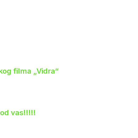
og filma „Vidra“
od vas!!!!!