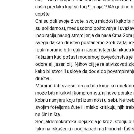
naših predaka koji su tog 9. maja 1945.godine bil
uopšte.
Oni su dali svoje živote, svoju mladost kako bi m
su solidarnost, međusobno poštovanje i uvažava
inspiracija našeg stremljenja da naša Crna Gora 
svega da kao društvo postanemo zreli za taj is
Ipak moramo biti realni i jasno istaći da nikada 
Fašizam kao pošast modernog čovječanstva je na
odore ali jasan cilj. Njihov cilj je relativizovati
kako bi stvorili uslove da dođe do povampiren
društvu.
Moramo biti svjesni da sa bilo kime ko direktno 
može biti nikakvih kompromisa, njihove poruke mi
kobnu namjeru koju fašizam nosi u sebi. Ne treba
svojim foteljama ćute ili mlako kritikuju, njih tr
ne čini ništa.
Socijaldemokratska ideja koja je kroz istoriju bil
Iako na iskušenju i pod napadima hibridnih fašis