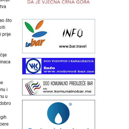
stva
kao što
iti
 prije
čije
činaca
ne
nu i
nu u
 dobro
gih.
abere