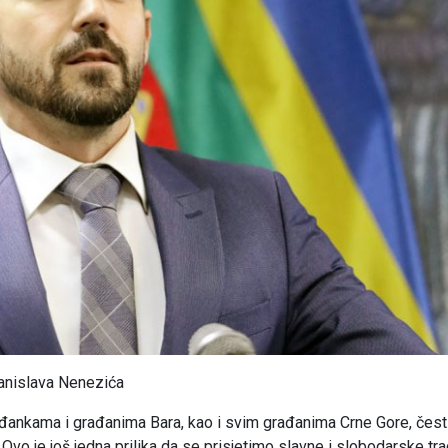
ranislava Nenezića
rađankama i građanima Bara, kao i svim građanima Crne Gore, čest
o je još jedna prilika da se prisjetimo slavne i slobodarske tra