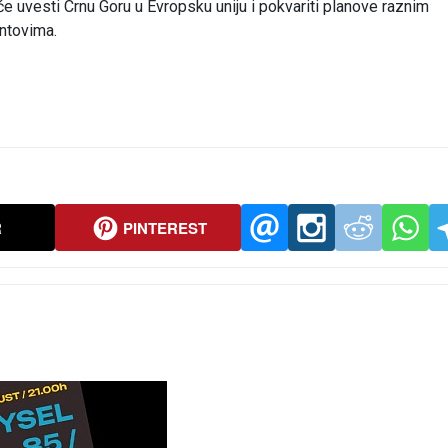
će uvesti Crnu Goru u Evropsku uniju i pokvariti planove raznim
ontovima.
R
PINTEREST