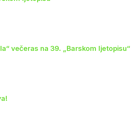
ela“ večeras na 39. „Barskom ljetopisu“
va!