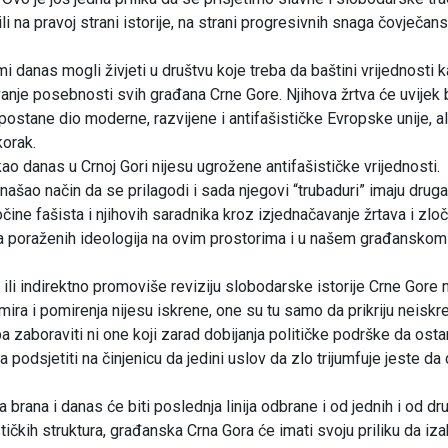
i na pravoj strani istorije, na strani progresivnih snaga čovječan
i danas mogli živjeti u društvu koje treba da baštini vrijednosti 
nje posebnosti svih građana Crne Gore. Njihova žrtva će uvijek b
postane dio moderne, razvijene i antifašističke Evropske unije, ali
korak.
kao danas u Crnoj Gori nijesu ugrožene antifašističke vrijednosti.
šao način da se prilagodi i sada njegovi “trubaduri” imaju druga
 zločine fašista i njihovih saradnika kroz izjednačavanje žrtava i zlo
ja poraženih ideologija na ovim prostorima i u našem građanskom
ili indirektno promoviše reviziju slobodarske istorije Crne Gore 
ra i pomirenja nijesu iskrene, one su tu samo da prikriju neiskre
 zaboraviti ni one koji zarad dobijanja političke podrške da osta
eba podsjetiti na činjenicu da jedini uslov da zlo trijumfuje jeste da
a brana i danas će biti poslednja linija odbrane i od jednih i od dru
tičkih struktura, građanska Crna Gora će imati svoju priliku da iz