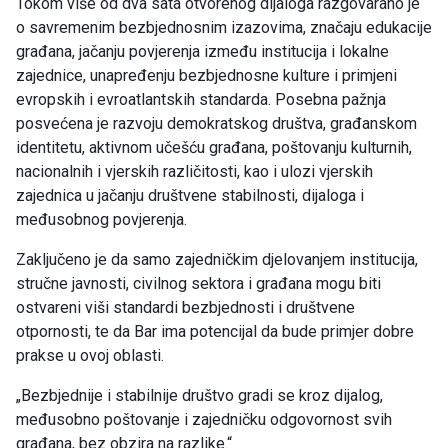
Tokom više od dva sata otvorenog dijaloga razgovarano je
o savremenim bezbjednosnim izazovima, značaju edukacije
građana, jačanju povjerenja između institucija i lokalne
zajednice, unapređenju bezbjednosne kulture i primjeni
evropskih i evroatlantskih standarda. Posebna pažnja
posvećena je razvoju demokratskog društva, građanskom
identitetu, aktivnom učešću građana, poštovanju kulturnih,
nacionalnih i vjerskih različitosti, kao i ulozi vjerskih
zajednica u jačanju društvene stabilnosti, dijaloga i
međusobnog povjerenja.
Zaključeno je da samo zajedničkim djelovanjem institucija,
stručne javnosti, civilnog sektora i građana mogu biti
ostvareni viši standardi bezbjednosti i društvene
otpornosti, te da Bar ima potencijal da bude primjer dobre
prakse u ovoj oblasti.
„Bezbjednije i stabilnije društvo gradi se kroz dijalog,
međusobno poštovanje i zajedničku odgovornost svih
građana, bez obzira na razlike.“