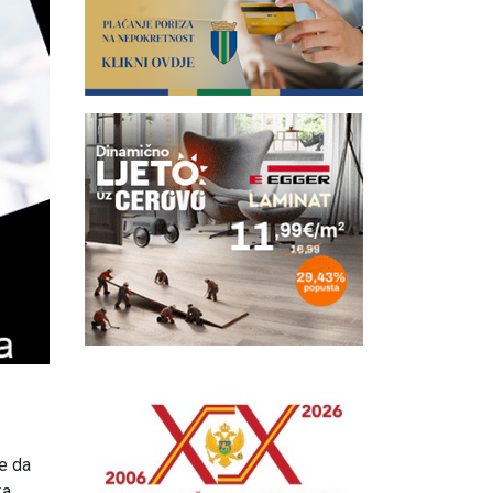
e da
ka