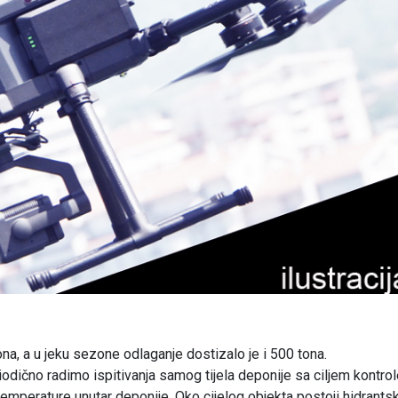
a, a u jeku sezone odlaganje dostizalo je i 500 tona.
dično radimo ispitivanja samog tijela deponije sa ciljem kontrol
emperature unutar deponije. Oko cijelog objekta postoji hidrants