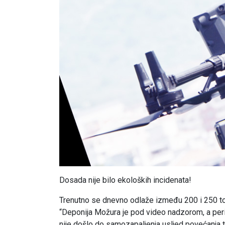
Dosada nije bilo ekoloških incidenata!
Trenutno se dnevno odlaže između 200 i 250 ton
“Deponija Možura je pod video nadzorom, a perio
nije došlo do samozapaljenja usljed povećanja t