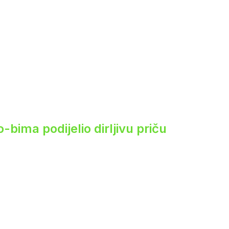
ima podijelio dirljivu priču