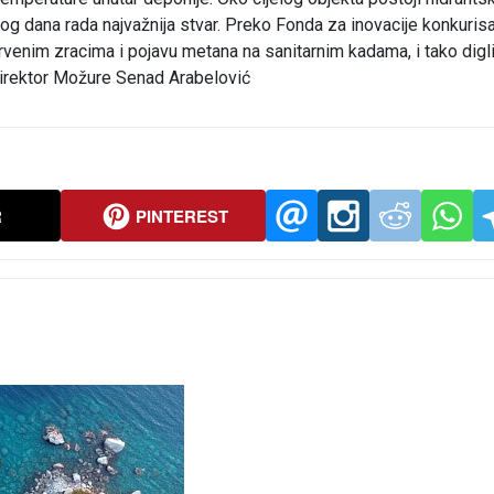
og dana rada najvažnija stvar. Preko Fonda za inovacije konkuris
venim zracima i pojavu metana na sanitarnim kadama, i tako digl
 direktor Možure Senad Arabelović
R
PINTEREST