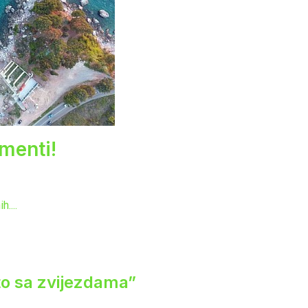
menti!
....
eto sa zvijezdama”