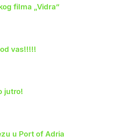
og filma „Vidra“
od vas!!!!!
 jutro!
zu u Port of Adria