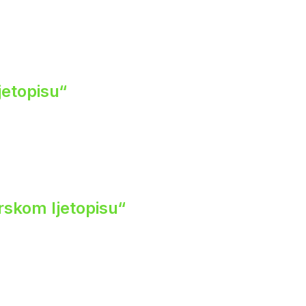
jetopisu“
rskom ljetopisu“