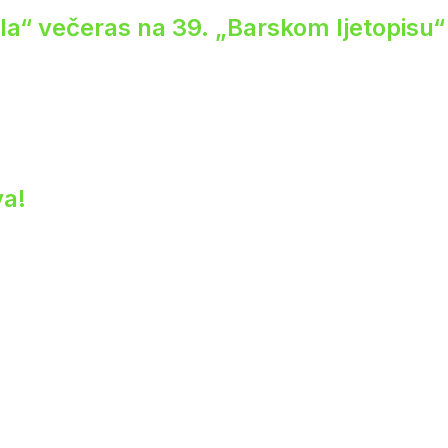
ela“ večeras na 39. „Barskom ljetopisu“
va!