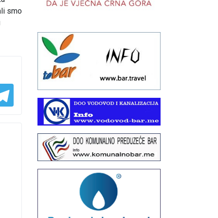
ali smo
i