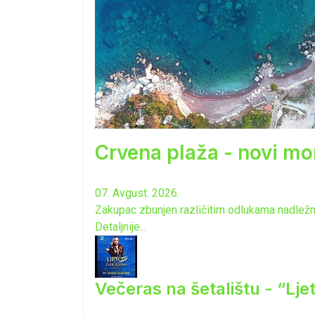
Crvena plaža - novi mo
07. Avgust. 2026.
Zakupac zbunjen različitim odlukama nadležnih
Detaljnije...
Večeras na šetalištu - “Lj