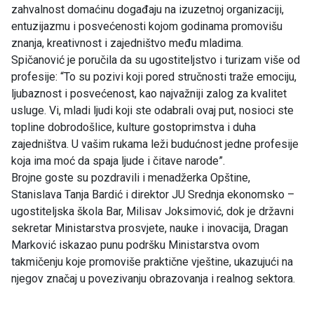
zahvalnost domaćinu događaju na izuzetnoj organizaciji,
entuzijazmu i posvećenosti kojom godinama promovišu
znanja, kreativnost i zajedništvo među mladima.
Spičanović je poručila da su ugostiteljstvo i turizam više od
profesije: “To su pozivi koji pored stručnosti traže emociju,
ljubaznost i posvećenost, kao najvažniji zalog za kvalitet
usluge. Vi, mladi ljudi koji ste odabrali ovaj put, nosioci ste
topline dobrodošlice, kulture gostoprimstva i duha
zajedništva. U vašim rukama leži budućnost jedne profesije
koja ima moć da spaja ljude i čitave narode”.
Brojne goste su pozdravili i menadžerka Opštine,
Stanislava Tanja Bardić i direktor JU Srednja ekonomsko –
ugostiteljska škola Bar, Milisav Joksimović, dok je državni
sekretar Ministarstva prosvjete, nauke i inovacija, Dragan
Marković iskazao punu podršku Ministarstva ovom
takmičenju koje promoviše praktične vještine, ukazujući na
njegov značaj u povezivanju obrazovanja i realnog sektora.