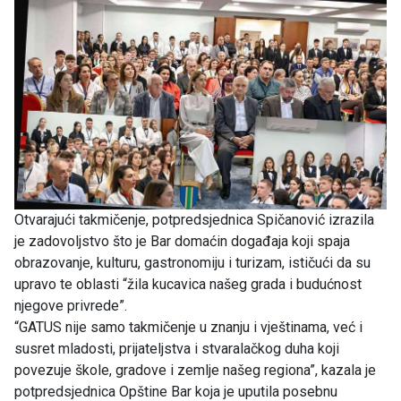
Otvarajući takmičenje, potpredsjednica Spičanović izrazila
je zadovoljstvo što je Bar domaćin događaja koji spaja
obrazovanje, kulturu, gastronomiju i turizam, ističući da su
upravo te oblasti “žila kucavica našeg grada i budućnost
njegove privrede”.
“GATUS nije samo takmičenje u znanju i vještinama, već i
susret mladosti, prijateljstva i stvaralačkog duha koji
povezuje škole, gradove i zemlje našeg regiona”, kazala je
potpredsjednica Opštine Bar koja je uputila posebnu