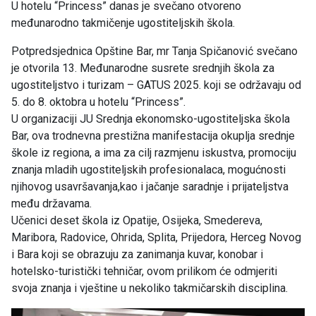
U hotelu “Princess” danas je svečano otvoreno
međunarodno takmičenje ugostiteljskih škola.
Potpredsjednica Opštine Bar, mr Tanja Spičanović svečano
je otvorila 13. Međunarodne susrete srednjih škola za
ugostiteljstvo i turizam – GATUS 2025. koji se održavaju od
5. do 8. oktobra u hotelu “Princess”.
U organizaciji JU Srednja ekonomsko-ugostiteljska škola
Bar, ova trodnevna prestižna manifestacija okuplja srednje
škole iz regiona, a ima za cilj razmjenu iskustva, promociju
znanja mladih ugostiteljskih profesionalaca, mogućnosti
njihovog usavršavanja,kao i jačanje saradnje i prijateljstva
među državama.
Učenici deset škola iz Opatije, Osijeka, Smedereva,
Maribora, Radovice, Ohrida, Splita, Prijedora, Herceg Novog
i Bara koji se obrazuju za zanimanja kuvar, konobar i
hotelsko-turistički tehničar, ovom prilikom će odmjeriti
svoja znanja i vještine u nekoliko takmičarskih disciplina.