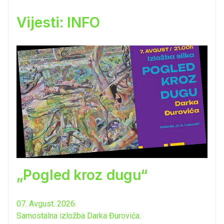
Vijesti: INFO
„Pogled kroz dugu“
07. Avgust. 2026.
Samostalna izložba Darka Đurovića.