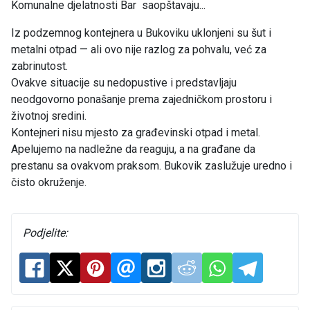
Komunalne djelatnosti Bar saopštavaju...
Iz podzemnog kontejnera u Bukoviku uklonjeni su šut i
metalni otpad — ali ovo nije razlog za pohvalu, već za
zabrinutost.
Ovakve situacije su nedopustive i predstavljaju
neodgovorno ponašanje prema zajedničkom prostoru i
životnoj sredini.
Kontejneri nisu mjesto za građevinski otpad i metal.
Apelujemo na nadležne da reaguju, a na građane da
prestanu sa ovakvom praksom. Bukovik zaslužuje uredno i
čisto okruženje.
Podjelite: