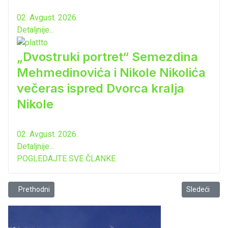
02. Avgust. 2026.
Detaljnije...
„Dvostruki portret“ Semezdina
Mehmedinovića i Nikole Nikolića
večeras ispred Dvorca kralja
Nikole
02. Avgust. 2026.
Detaljnije...
POGLEDAJTE SVE ČLANKE
Prethodni članak: Uspješna poduzetnička priča
Sledeći člana
Prethodni
Sledeći