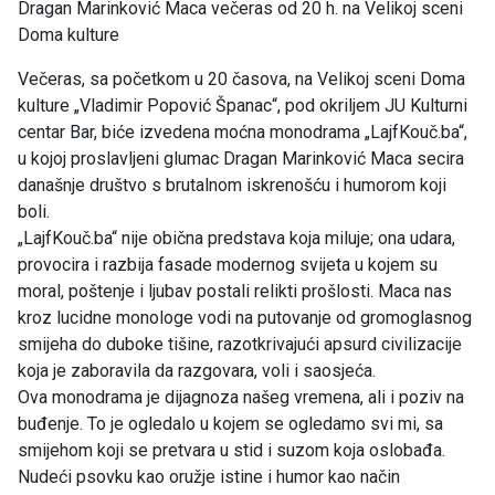
Dragan Marinković Maca večeras od 20 h. na Velikoj sceni
Doma kulture
Večeras, sa početkom u 20 časova, na Velikoj sceni Doma
kulture „Vladimir Popović Španac“, pod okriljem JU Kulturni
centar Bar, biće izvedena moćna monodrama „LajfKouč.ba“,
u kojoj proslavljeni glumac Dragan Marinković Maca secira
današnje društvo s brutalnom iskrenošću i humorom koji
boli.
„LajfKouč.ba“ nije obična predstava koja miluje; ona udara,
provocira i razbija fasade modernog svijeta u kojem su
moral, poštenje i ljubav postali relikti prošlosti. Maca nas
kroz lucidne monologe vodi na putovanje od gromoglasnog
smijeha do duboke tišine, razotkrivajući apsurd civilizacije
koja je zaboravila da razgovara, voli i saosjeća.
Ova monodrama je dijagnoza našeg vremena, ali i poziv na
buđenje. To je ogledalo u kojem se ogledamo svi mi, sa
smijehom koji se pretvara u stid i suzom koja oslobađa.
Nudeći psovku kao oružje istine i humor kao način