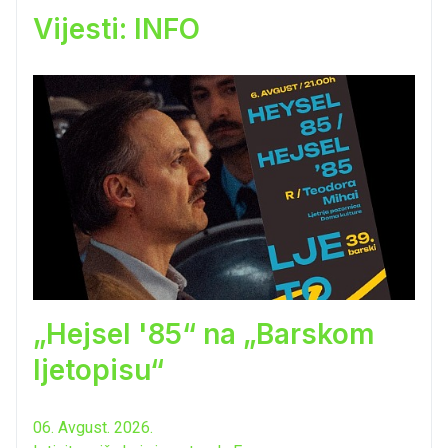
Vijesti: INFO
„Hejsel '85“ na „Barskom
ljetopisu“
06. Avgust. 2026.