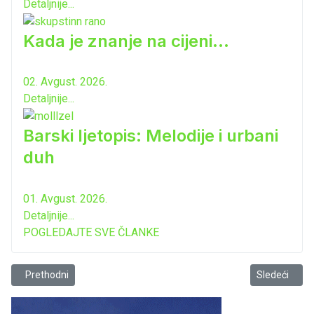
Detaljnije...
Kada je znanje na cijeni...
02. Avgust. 2026.
Detaljnije...
Barski ljetopis: Melodije i urbani
duh
01. Avgust. 2026.
Detaljnije...
POGLEDAJTE SVE ČLANKE
Prethodni članak: Kruzer Norvegian viva dovezao tri hiljade turista u
Sledeći člana
Prethodni
Sledeći