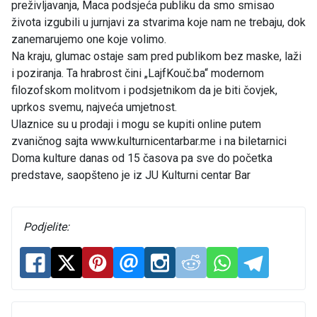
preživljavanja, Maca podsjeća publiku da smo smisao
života izgubili u jurnjavi za stvarima koje nam ne trebaju, dok
zanemarujemo one koje volimo.
Na kraju, glumac ostaje sam pred publikom bez maske, laži
i poziranja. Ta hrabrost čini „LajfKouč.ba“ modernom
filozofskom molitvom i podsjetnikom da je biti čovjek,
uprkos svemu, najveća umjetnost.
Ulaznice su u prodaji i mogu se kupiti online putem
zvaničnog sajta www.kulturnicentarbar.me i na biletarnici
Doma kulture danas od 15 časova pa sve do početka
predstave, saopšteno je iz JU Kulturni centar Bar
Podjelite: