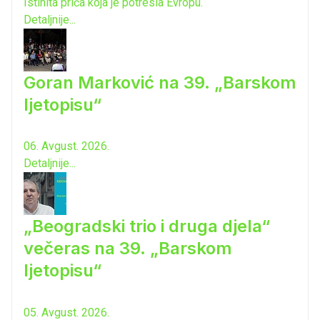
Istinita priča koja je potresla Evropu.
Detaljnije...
Goran Marković na 39. „Barskom
ljetopisu“
06. Avgust. 2026.
Detaljnije...
„Beogradski trio i druga djela“
večeras na 39. „Barskom
ljetopisu“
05. Avgust. 2026.