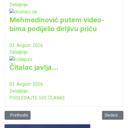
Detaljnije...
Mehmedinović putem video-
bima podijelio dirljivu priču
03. Avgust. 2026.
Detaljnije...
Čitalac javlja...
03. Avgust. 2026.
Detaljnije...
POGLEDAJTE SVE ČLANKE
Prethodni članak: Pojačane kontrole taxi prevoza, posebno u dane 
Sledeći člana
Prethodni
Sledeći