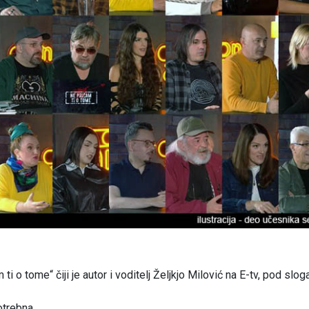
i o tome“ čiji je autor i voditelj Željkjo Milović na E-tv, pod slo
otrebna.