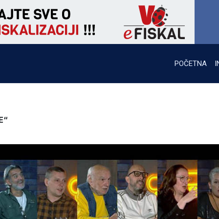
POČETNA
I
E“