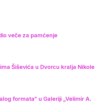
redio veče za pamćenje
ima Šiševića u Dvorcu kralja Nikole
log formata” u Galeriji „Velimir A.