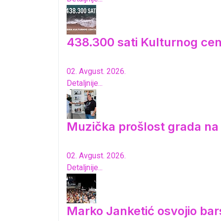
438.300 sati Kulturnog cen
02. Avgust. 2026.
Detaljnije...
Muzička prošlost grada n
02. Avgust. 2026.
Detaljnije...
Marko Janketić osvojio bar