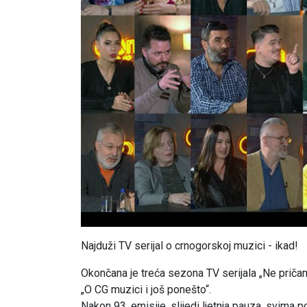
Najduži TV serijal o crnogorskoj muzici - ikad!
Okončana je treća sezona TV serijala „Ne pričam t
„O CG muzici i još ponešto“.
Nakon 93. emisije, slijedi ljetnja pauza, svima p