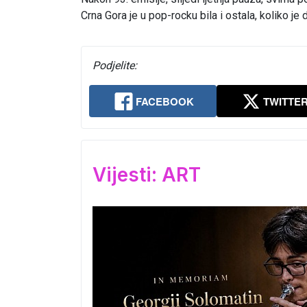
Crna Gora je u pop-rocku bila i ostala, koliko je d
Podjelite:
FACEBOOK
TWITTE
Vijesti: ART