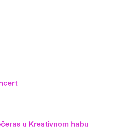
ncert
večeras u Kreativnom habu