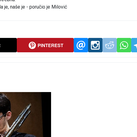
a je, naše je - poručio je Milović
R
PINTEREST