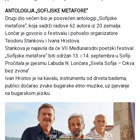
ANTOLOGIJA „SOFIJSKE METAFORE“
Drugi dio večeri bio je posvećen antologiji „Sofijske
metafore“, koja sadrži radove 62 autora iz 20 zemalja.
Lončar je govorio o festivalu i pohvalio organizatore
Teodoru Stankovu i Ivana Hristova.
Stankova je najavila da će VII Međunarodni poetski festival
„Sofijske metafore“ biti održan 13. i 14. septembra u Sofiji.
Pročitala je pjesmu Labuda N. Lončara „Sveta Sofija – Crkva
bez zvona“.
Ivan Hristov je na kavalu, instrumentu od drveta badema,
publici dočarao zvuke bugarske etno-muzike, uz pjevanje
na bugarskom jeziku.