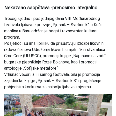
Nekazano saopštava -prenosimo integralno.
Trećeg, ujedno i posljednjeg dana VIII Međunarodnog
festivala ljubavne poezije „Pjesnik – Svetionik“, u Kući
maslina u Baru održan je bogat i raznovrstan kulturni
program.
Posjetioci su imali priliku da prisustvuju izložbi likovnih
radova članova Udruženja likovnih umjetničkih stvaralaca
Crne Gore (ULUSCG), promociji knjige „Napisano na vodi“
bugarske pjesnikinje Roze Bojanove, kao i promociji
antologije „Sofijske metafore“.
Vrhunac večeri, ali i samog festivala, bila je promocija
zajedničke knjige „Pjesnik – Svetionik 8“ i proglašenje
pobjednika konkursa za najbolju ljubavnu pjesmu.