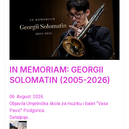
IN MEMORIAM: GEORGII
SOLOMATIN (2005-2026)
06. Avgust. 2026.
Objavila Umjetnička škola za muziku i balet "Vasa
Pavić" Podgorica...
Detaljnije...