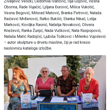
Živaljević Velički, Čedomila Ivanović, Ilija Gojović, Vesna
Oborina, Rade Vujačić, Ljiljana Đurović, Milica Vukotić,
Vesna Begović, Milorad Matović, Branka Petrović, Nataša
Raičević Mrđenović, Ratko Bukilić, Stanka Nikač, Lidija
Marković, Koviljka Raonić, Natalija Novaković, Olivera
Knežević, Ranka Žunjić, Nada Vučković, Nata Raspopović,
Nataša Matić Radojčić, Ljubiša Tošković i Milenko Vujošević
– autor skulpture u drvetu masline, čiji je rad krasio
naslovnicu kataloga izložbe.