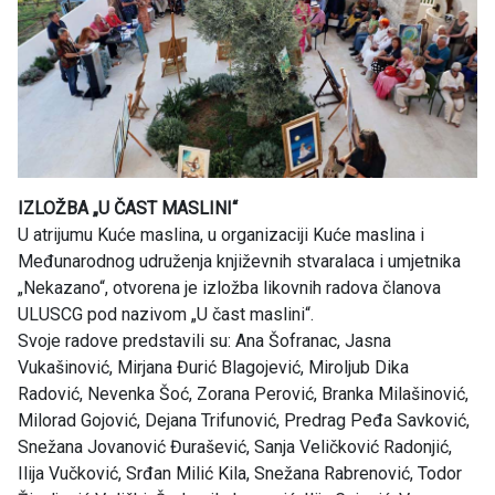
IZLOŽBA „U ČAST MASLINI“
U atrijumu Kuće maslina, u organizaciji Kuće maslina i
Međunarodnog udruženja književnih stvaralaca i umjetnika
„Nekazano“, otvorena je izložba likovnih radova članova
ULUSCG pod nazivom „U čast maslini“.
Svoje radove predstavili su: Ana Šofranac, Jasna
Vukašinović, Mirjana Đurić Blagojević, Miroljub Dika
Radović, Nevenka Šoć, Zorana Perović, Branka Milašinović,
Milorad Gojović, Dejana Trifunović, Predrag Peđa Savković,
Snežana Jovanović Đurašević, Sanja Veličković Radonjić,
Ilija Vučković, Srđan Milić Kila, Snežana Rabrenović, Todor