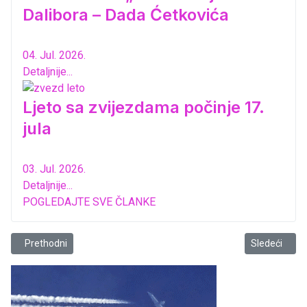
Dalibora – Dada Ćetkovića
04. Jul. 2026.
Detaljnije...
Ljeto sa zvijezdama počinje 17.
jula
03. Jul. 2026.
Detaljnije...
POGLEDAJTE SVE ČLANKE
Prethodni članak: Završni izveštaj manifestacije „Pjesnik – Svetioni
Sledeći član
Prethodni
Sledeći