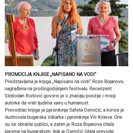
PROMOCIJA KNJIGE „NAPISANO NA VODI“
Predstavljena je knjiga „Napisano na vodi“ Roze Bojanove,
nagrađena na prošlogodišnjem festivalu. Recenzent
Slobodan Ristović govorio je o značaju poezije i misiji
autorke da vrati ljudima vjeru u humanost.
Prevodilac knjige je pjesnikinja Safeta Osmičić, a korice je
ilustrovala bugarska slikarka i pjesnikinja Vili Koleva. One
su se obratile publici, a zatim je Roza Bojanova čitala
pjesme na bugarskom, dok je Osmičić čitala prevode.