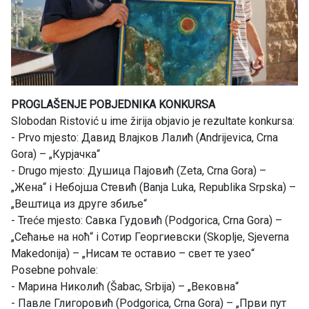
PROGLAŠENJE POBJEDNIKA KONKURSA
Slobodan Ristović u ime žirija objavio je rezultate konkursa:
- Prvo mjesto: Давид Влајков Лалић (Andrijevica, Crna
Gora) – „Курјачка“
- Drugo mjesto: Душица Пајовић (Zeta, Crna Gora) –
„Жена“ i Небојша Стевић (Banja Luka, Republika Srpska) –
„Вештица из друге збиље“
- Treće mjesto: Савка Гудовић (Podgorica, Crna Gora) –
„Сећање на ноћ“ i Сотир Георгиевски (Skoplje, Sjeverna
Makedonija) – „Нисам те оставио – свет те узео“
Posebne pohvale:
- Марина Николић (Šabac, Srbija) – „Вековна“
- Павле Глигоровић (Podgorica, Crna Gora) – „Први пут