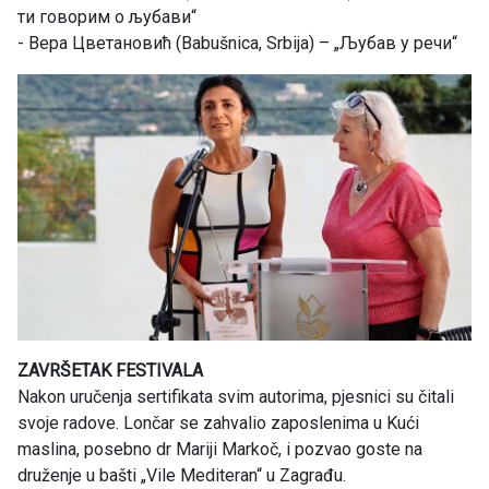
ти говорим о љубави“
- Вера Цветановић (Babušnica, Srbija) – „Љубав у речи“
ZAVRŠETAK FESTIVALA
Nakon uručenja sertifikata svim autorima, pjesnici su čitali
svoje radove. Lončar se zahvalio zaposlenima u Kući
maslina, posebno dr Mariji Markoč, i pozvao goste na
druženje u bašti „Vile Mediteran“ u Zagrađu.