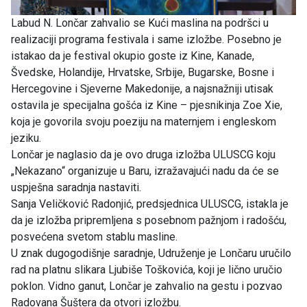
Labud N. Lončar zahvalio se Kući maslina na podršci u
realizaciji programa festivala i same izložbe. Posebno je
istakao da je festival okupio goste iz Kine, Kanade,
Švedske, Holandije, Hrvatske, Srbije, Bugarske, Bosne i
Hercegovine i Sjeverne Makedonije, a najsnažniji utisak
ostavila je specijalna gošća iz Kine – pjesnikinja Zoe Xie,
koja je govorila svoju poeziju na maternjem i engleskom
jeziku.
Lončar je naglasio da je ovo druga izložba ULUSCG koju
„Nekazano“ organizuje u Baru, izražavajući nadu da će se
uspješna saradnja nastaviti.
Sanja Veličković Radonjić, predsjednica ULUSCG, istakla je
da je izložba pripremljena s posebnom pažnjom i radošću,
posvećena svetom stablu masline.
U znak dugogodišnje saradnje, Udruženje je Lončaru uručilo
rad na platnu slikara Ljubiše Toškovića, koji je lično uručio
poklon. Vidno ganut, Lončar je zahvalio na gestu i pozvao
Radovana Šuštera da otvori izložbu.