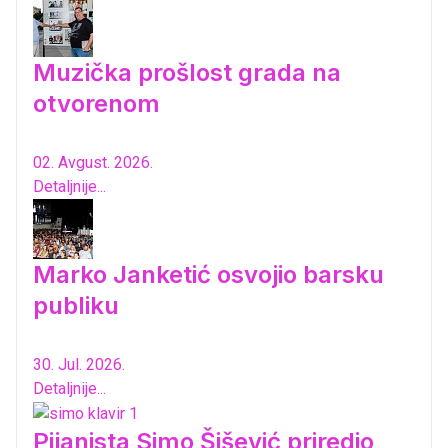
Muzička prošlost grada na
otvorenom
02. Avgust. 2026.
Detaljnije...
Marko Janketić osvojio barsku
publiku
30. Jul. 2026.
Detaljnije...
Pijanista Simo Šišević priredio