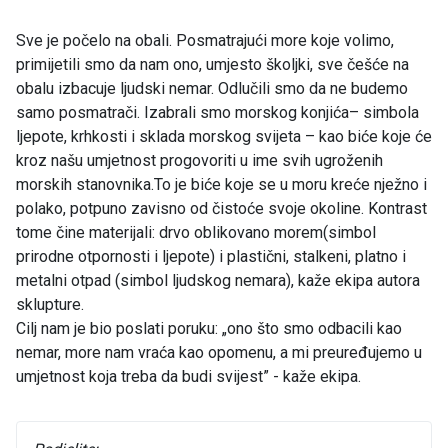
Sve je počelo na obali. Posmatrajući more koje volimo,
primijetili smo da nam ono, umjesto školjki, sve češće na
obalu izbacuje ljudski nemar. Odlučili smo da ne budemo
samo posmatrači. Izabrali smo morskog konjića– simbola
ljepote, krhkosti i sklada morskog svijeta – kao biće koje će
kroz našu umjetnost progovoriti u ime svih ugroženih
morskih stanovnika.To je biće koje se u moru kreće nježno i
polako, potpuno zavisno od čistoće svoje okoline. Kontrast
tome čine materijali: drvo oblikovano morem(simbol
prirodne otpornosti i ljepote) i plastični, stalkeni, platno i
metalni otpad (simbol ljudskog nemara), kaže ekipa autora
sklupture.
Cilj nam je bio poslati poruku: „ono što smo odbacili kao
nemar, more nam vraća kao opomenu, a mi preuređujemo u
umjetnost koja treba da budi svijest” - kaže ekipa.