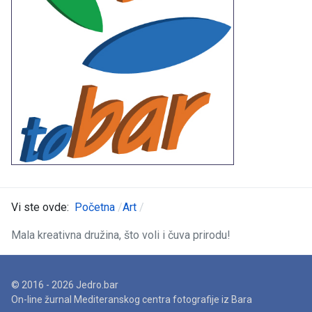
Vi ste ovde:
Početna
Art
Mala kreativna družina, što voli i čuva prirodu!
© 2016 - 2026 Jedro.bar
On-line žurnal Mediteranskog centra fotografije iz Bara