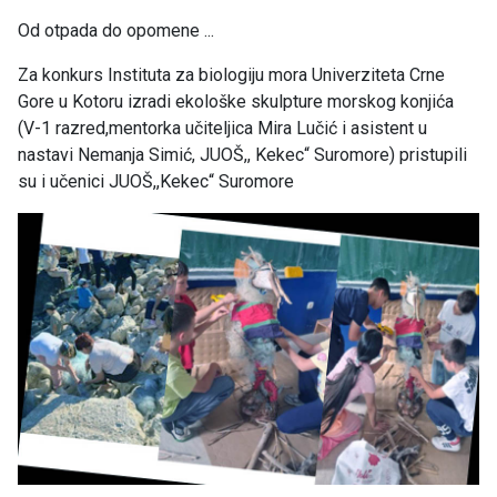
Od otpada do opomene ...
Za konkurs Instituta za biologiju mora Univerziteta Crne
Gore u Kotoru izradi ekološke skulpture morskog konjića
(V-1 razred,mentorka učiteljica Mira Lučić i asistent u
nastavi Nemanja Simić, JUOŠ,, Kekec“ Suromore) pristupili
su i učenici JUOŠ,,Kekec“ Suromore