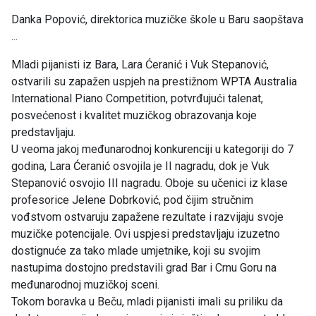
Danka Popović, direktorica muzičke škole u Baru saopštava
...
Mladi pijanisti iz Bara, Lara Ćeranić i Vuk Stepanović,
ostvarili su zapažen uspjeh na prestižnom WPTA Australia
International Piano Competition, potvrđujući talenat,
posvećenost i kvalitet muzičkog obrazovanja koje
predstavljaju.
U veoma jakoj međunarodnoj konkurenciji u kategoriji do 7
godina, Lara Ćeranić osvojila je II nagradu, dok je Vuk
Stepanović osvojio III nagradu. Oboje su učenici iz klase
profesorice Jelene Dobrković, pod čijim stručnim
vođstvom ostvaruju zapažene rezultate i razvijaju svoje
muzičke potencijale. Ovi uspjesi predstavljaju izuzetno
dostignuće za tako mlade umjetnike, koji su svojim
nastupima dostojno predstavili grad Bar i Crnu Goru na
međunarodnoj muzičkoj sceni.
Tokom boravka u Beču, mladi pijanisti imali su priliku da