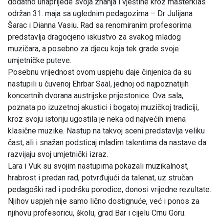
dodatno unaprijede svoja znanja i vještine kroz masterklas
održan 31. maja sa uglednim pedagozima – Dr Julijana
Šarac i Dianna Vasiu. Rad sa renomiranim profesorima
predstavlja dragocjeno iskustvo za svakog mladog
muzičara, a posebno za djecu koja tek grade svoje
umjetničke puteve.
Posebnu vrijednost ovom uspjehu daje činjenica da su
nastupili u čuvenoj Ehrbar Saal, jednoj od najpoznatijih
koncertnih dvorana austrijske prijestonice. Ova sala,
poznata po izuzetnoj akustici i bogatoj muzičkoj tradiciji,
kroz svoju istoriju ugostila je neka od najvećih imena
klasične muzike. Nastup na takvoj sceni predstavlja veliku
čast, ali i snažan podsticaj mladim talentima da nastave da
razvijaju svoj umjetnički izraz.
Lara i Vuk su svojim nastupima pokazali muzikalnost,
hrabrost i predan rad, potvrđujući da talenat, uz stručan
pedagoški rad i podršku porodice, donosi vrijedne rezultate.
Njihov uspjeh nije samo lično dostignuće, već i ponos za
njihovu profesoricu, školu, grad Bar i cijelu Crnu Goru.