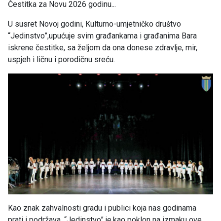
Čestitka za Novu 2026 godinu...
U susret Novoj godini, Kulturno-umjetničko društvo
“Jedinstvo”,upućuje svim građankama i građanima Bara
iskrene čestitke, sa željom da ona donese zdravlje, mir,
uspjeh i ličnu i porodičnu sreću.
Kao znak zahvalnosti gradu i publici koja nas godinama
prati i podržava, “Jedinstvo” je,kao poklon na izmaku ove