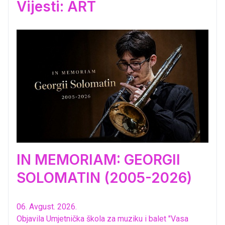
Vijesti: ART
IN MEMORIAM: GEORGII
SOLOMATIN (2005-2026)
06. Avgust. 2026.
Objavila Umjetnička škola za muziku i balet "Vasa