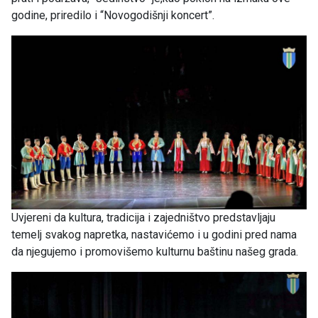
godine, priredilo i “Novogodišnji koncert”.
Uvjereni da kultura, tradicija i zajedništvo predstavljaju
temelj svakog napretka, nastavićemo i u godini pred nama
da njegujemo i promovišemo kulturnu baštinu našeg grada.