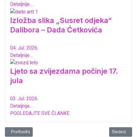
Detaljnije...
Izložba slika „Susret odjeka“
Dalibora – Dada Ćetkovića
04. Jul. 2026.
Detaljnije...
Ljeto sa zvijezdama počinje 17.
jula
03. Jul. 2026.
Detaljnije...
POGLEDAJTE SVE ČLANKE
Prethodni članak: Goran Ćetković izlaže u Slovačkoj
Sledeći člana
Prethodni
Sledeći